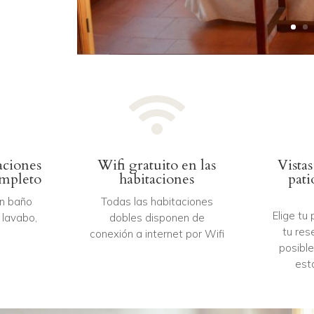

aciones
Wifi gratuito en las
Vistas
ompleto
habitaciones
pati
en baño
Todas las habitaciones
Elige tu
 lavabo,
dobles disponen de
tu res
conexión a internet por Wifi
posible
est