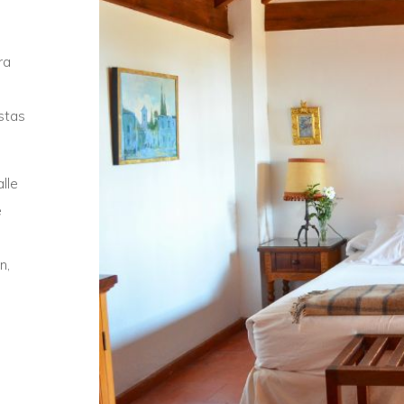
ra
stas
lle
e
n,